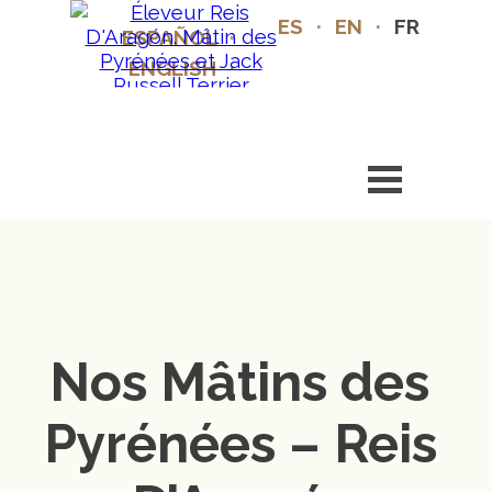
ES
·
EN
·
FR
ESPAÑOL
·
ENGLISH
·
FRANÇAIS
Nos Mâtins des 
Pyrénées – Reis 